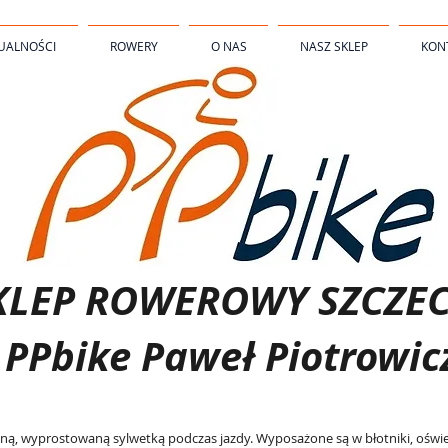
UALNOŚCI
ROWERY
O NAS
NASZ SKLEP
KON
KLEP ROWEROWY SZCZEC
PPbike Paweł Piotrowic
ną, wyprostowaną sylwetką podczas jazdy. Wyposażone są w błotniki, oświe